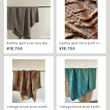
Kantha quilt over dye Bule
kantha quilt retro print ora
gray カンタキルト オーバー
nge flower ビンテージ カンタ
¥18,700
¥18,700
ダイ ブルーグレー
キルト レトロ オレンジ
vintage block print kantha
vintage block print kantha