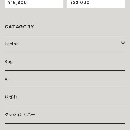
quilt brick 泥染ブロックプリン
quilt beige 泥染ブロックプリ
¥19,800
¥22,000
トカンタキルト レンガカラー
ントカンタキルト ベージュxブル
ー
CATAGORY
kantha
indigo
Bag
orver dye
All
baby（小さめサイズ）
はぎれ
ajrakh
クッションカバー