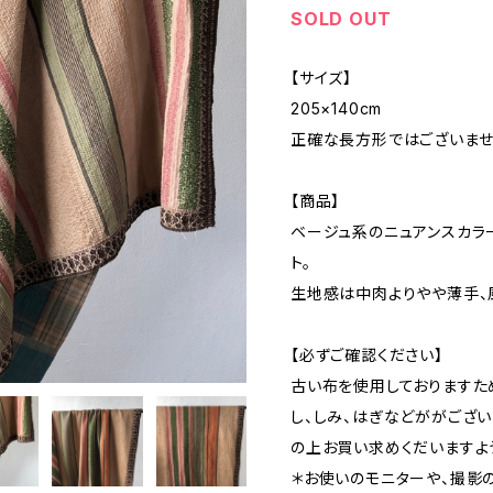
SOLD OUT
【サイズ】
205×140cm
正確な長方形ではございませ
【商品】
ベージュ系のニュアンスカラ
ト。
生地感は中肉よりやや薄手、
【必ずご確認ください】
古い布を使用しておりますた
し、しみ、はぎなどががござ
の上お買い求めくだいますよ
＊お使いのモニターや、撮影