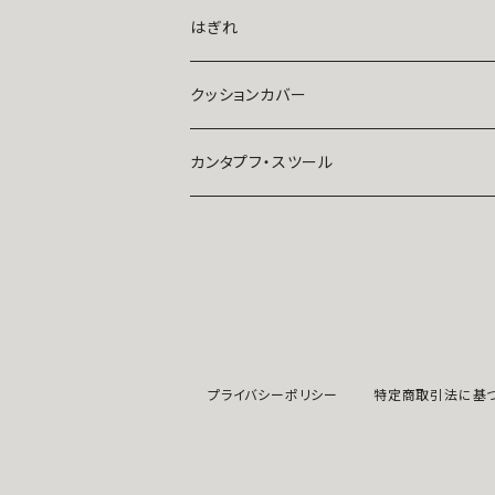
baby（小さめサイズ）
はぎれ
ajrakh
クッションカバー
other(その他）
カンタプフ・スツール
レトロ柄
プライバシーポリシー
特定商取引法に基