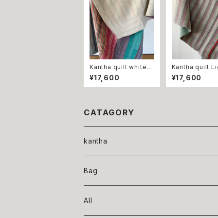
Kantha quilt white &
Kantha quilt Light gr
multi color カンタ
ay カンタキルト ライ
¥17,600
¥17,600
キルト ホワイト＆マルチ
トグレー
カラー
CATAGORY
kantha
indigo
Bag
orver dye
All