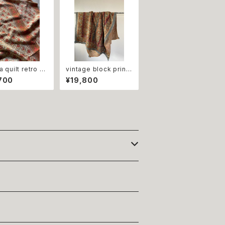
ilt retro pr
vintage block print
range flower ビ
kantha quilt brick 泥
700
¥19,800
ジ カンタキルト
染ブロックプリントカン
 オレンジ
タキルト レンガカラー