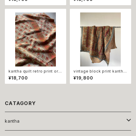
ダイ ブルーグレー
kantha quilt retro print ora
vintage block print kantha
nge flower ビンテージ カンタ
quilt brick 泥染ブロックプリン
¥18,700
¥19,800
キルト レトロ オレンジ
トカンタキルト レンガカラー
CATAGORY
kantha