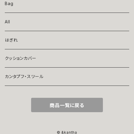
indigo
Bag
orver dye
All
baby（小さめサイズ）
はぎれ
ajrakh
クッションカバー
other(その他）
カンタプフ・スツール
レトロ柄
商品一覧に戻る
© &kantha