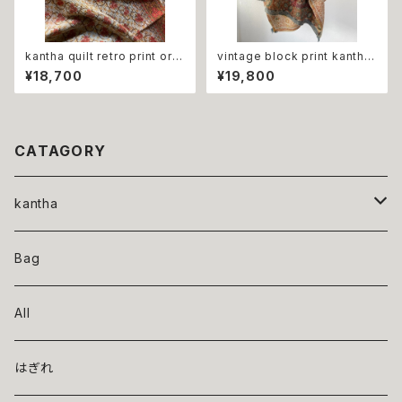
kantha quilt retro print ora
vintage block print kantha
nge flower ビンテージ カンタ
quilt brick 泥染ブロックプリン
¥18,700
¥19,800
キルト レトロ オレンジ
トカンタキルト レンガカラー
CATAGORY
kantha
indigo
Bag
orver dye
All
baby（小さめサイズ）
はぎれ