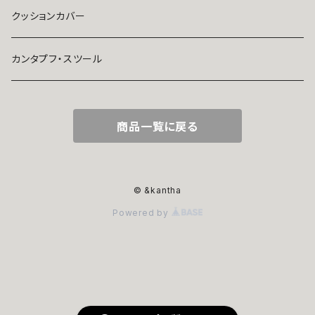
ajrakh
クッションカバー
other(その他）
カンタプフ・スツール
レトロ柄
商品一覧に戻る
© &kantha
Powered by