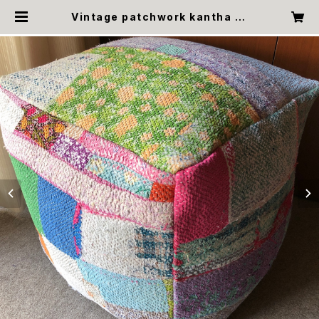
Vintage patchwork kantha st
ool green ビンテージパッチワー
クカンタキルトスツール プフ オッ
トマン | &kantha